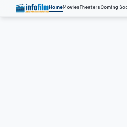
Home
Movies
Theaters
Coming So