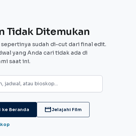
n Tidak Ditemukan
sepertinya sudah di-cut dari final edit.
dwal yang Anda cari tidak ada di
i saat ini.
movie
 ke Beranda
Jelajahi Film
skop