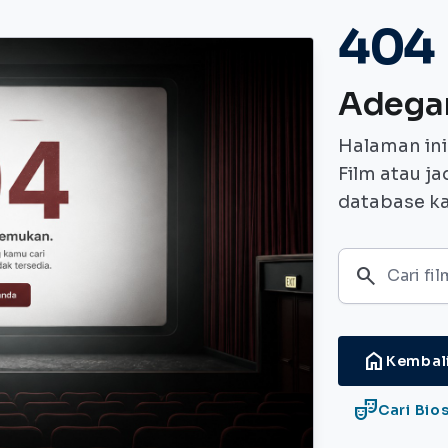
404
Adega
Halaman ini 
Film atau ja
database kam
search
home
Kembali
theater_comedy
Cari Bio